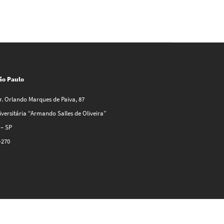
Campus
São Paulo
Av. Prof. Dr. Orlando Marques de Paiva, 87
Cidade Universitária “Armando Salles de Ol
São Paulo – SP