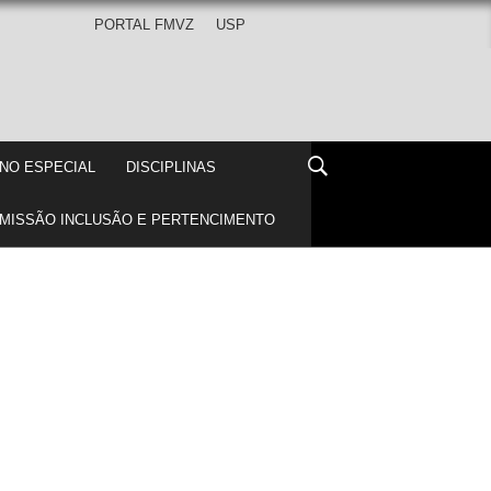
PORTAL FMVZ
 USP
DE LÍNGUA INGLESA
ALUNO ESPECIAL
DISCIPLI
IOS
BIBLIOTECA
COMISSÃO INCLUSÃO E PERT